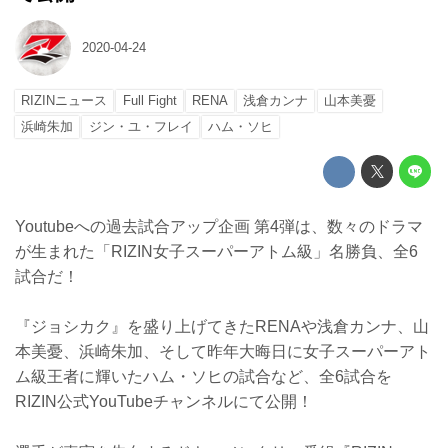
2020-04-24
RIZINニュース
Full Fight
RENA
浅倉カンナ
山本美憂
浜崎朱加
ジン・ユ・フレイ
ハム・ソヒ
Youtubeへの過去試合アップ企画 第4弾は、数々のドラマ
が生まれた「RIZIN女子スーパーアトム級」名勝負、全6
試合だ！
『ジョシカク』を盛り上げてきたRENAや浅倉カンナ、山
本美憂、浜崎朱加、そして昨年大晦日に女子スーパーアト
ム級王者に輝いたハム・ソヒの試合など、全6試合を
RIZIN公式YouTubeチャンネルにて公開！