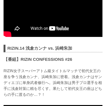
RIZIN.14 浅倉カンナ vs. 浜崎朱加
【番組】RIZIN CONFESSIONS #26
RIZIN女子スーパーアトム級タイトルマッチで初代女王の
座を争う浅倉カンナ、浜崎朱加に密着。浅倉カンナはサン
ディエゴに単身武者修行へ。浜崎朱加は男子プロ選手を相
手に浅倉対策に精を尽くす。果たして初代女王の座はどち
らの手に渡るのか…？！