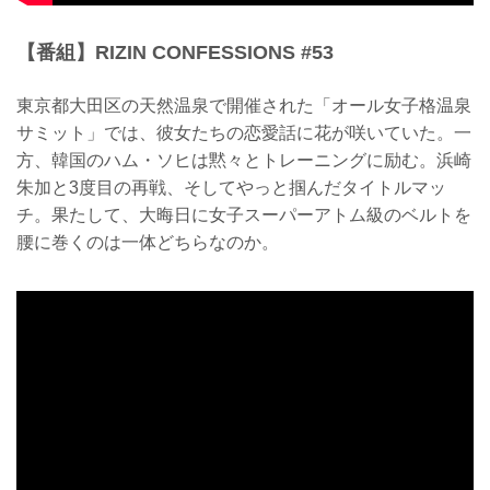
【番組】RIZIN CONFESSIONS #53
東京都大田区の天然温泉で開催された「オール女子格温泉
サミット」では、彼女たちの恋愛話に花が咲いていた。一
方、韓国のハム・ソヒは黙々とトレーニングに励む。浜崎
朱加と3度目の再戦、そしてやっと掴んだタイトルマッ
チ。果たして、大晦日に女子スーパーアトム級のベルトを
腰に巻くのは一体どちらなのか。