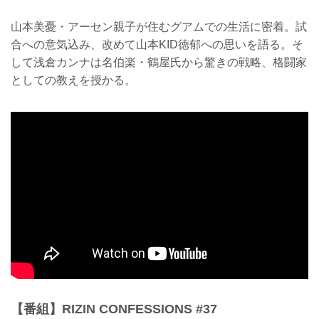
山本美憂・アーセン親子が住むグアムでの生活に密着。試
合への意気込み、改めて山本KID徳郁への思いを語る。そ
して浅倉カンナは名伯楽・鶴屋氏から驚きの戦略、格闘家
としての教えを授かる。
【番組】RIZIN CONFESSIONS #37