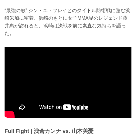
“最強の敵” ジン・ユ・フレイとのタイトル防衛戦に臨む浜
崎朱加に密着。浜崎のもとに女子MMA界のレジェンド藤
井惠が訪れると、浜崎は決戦を前に素直な気持ちを語っ
た。
Full Fight | 浅倉カンナ vs. 山本美憂