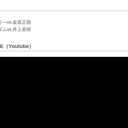
―vs.金原正徳
ムvs.井上直樹
YE（Youtube）