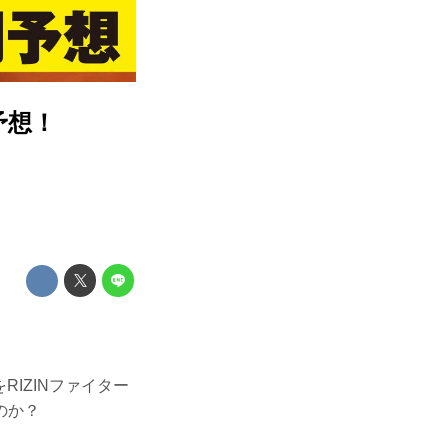
予想！
RIZINファイター
のか？