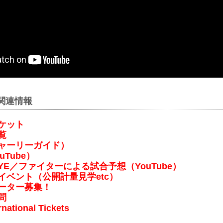
大会関連情報
ケット
覧
チャーリーガイド）
uTube）
S EYE／ファイターによる試合予想（YouTube）
イベント（公開計量見学etc）
ポーター募集！
問
rnational Tickets