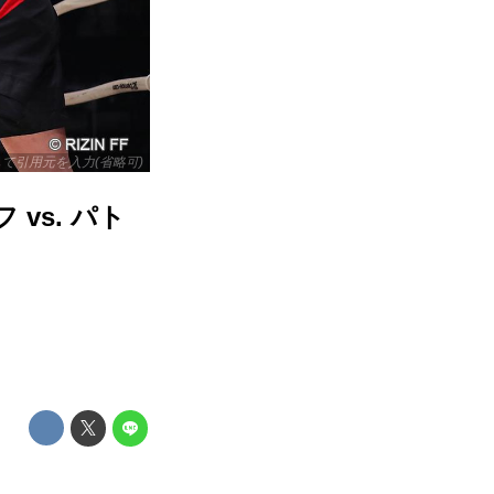
リックして引用元を入力(省略可)
 vs. パト