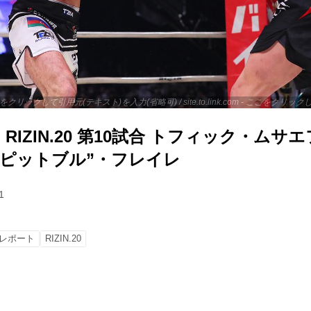
 - ここをクリックして引用元(テキスト)を入力(省略可) / site.to.link.com - ここをク
IZIN.20 第10試合 トフィック・ムサエフ
“ピットブル”・フレイレ
1
レポート
RIZIN.20