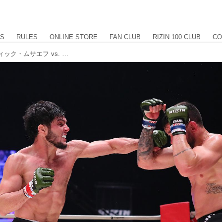
US
RULES
ONLINE STORE
FAN CLUB
RIZIN 100 CLUB
CO
【試合結果】RIZIN.20 第10試合 トフィック・ムサエフ vs. パトリッキー・“ピットブル”・フレイレ