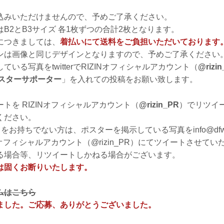
込みいただけませんので、予めご了承ください。
B2とB3サイズ 各1枚ずつの合計2枚となります。
につきましては、
着払いにて送料をご負担いただいております
ンは画像と同じデザインとなりますので、予めご了承ください
いる写真をtwitterでRIZINオフィシャルアカウント（
@rizi
Nポスターサポーター
」を入れての投稿をお願い致します。
トを RIZINオフィシャルアカウント（
@rizin_PR
）でリツイ
ください。
ウントをお持ちでない方は、ポスターを掲示している写真をinfo@dfw.
INオフィシャルアカウント（@rizin_PR）にてツイートさせて
る場合等、リツイートしかねる場合がございます。
は固くお断りいたします。
ムはこちら
ました。ご応募、ありがとうございました。