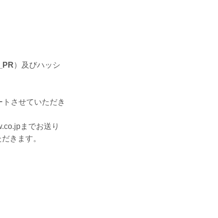
。
。
n_PR
）及びハッシ
ートさせていただき
co.jpまでお送り
いただきます。