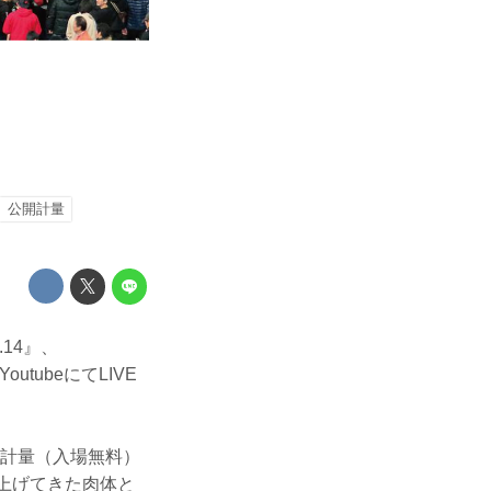
！
公開計量
.14』、
utubeにてLIVE
開計量（入場無料）
仕上げてきた肉体と