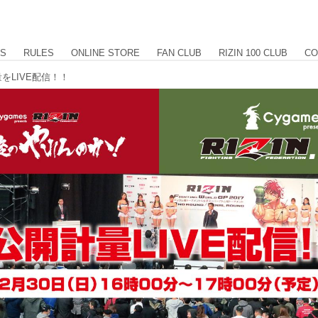
US
RULES
ONLINE STORE
FAN CLUB
RIZIN 100 CLUB
CO
量をLIVE配信！！