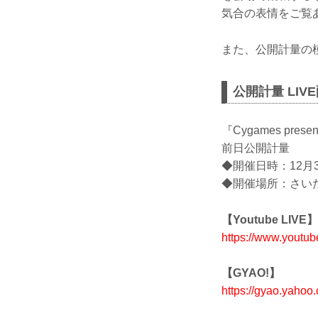
気合の表情をご覧
また、公開計量の模
公開計量 LIV
『Cygames pres
前日公開計量
◆開催日時：12月3
◆開催場所：さい
【Youtube LIVE】
https://www.yout
【GYAO!】
https://gyao.yahoo.c