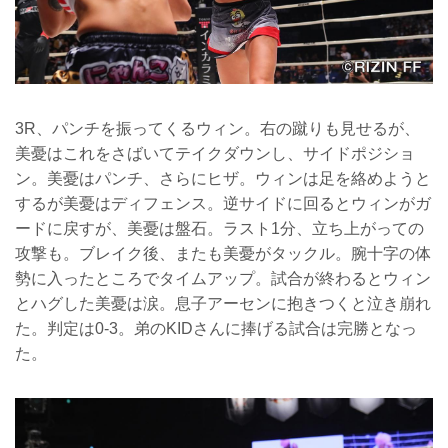
3R、パンチを振ってくるウィン。右の蹴りも見せるが、
美憂はこれをさばいてテイクダウンし、サイドポジショ
ン。美憂はパンチ、さらにヒザ。ウィンは足を絡めようと
するが美憂はディフェンス。逆サイドに回るとウィンがガ
ードに戻すが、美憂は盤石。ラスト1分、立ち上がっての
攻撃も。ブレイク後、またも美憂がタックル。腕十字の体
勢に入ったところでタイムアップ。試合が終わるとウィン
とハグした美憂は涙。息子アーセンに抱きつくと泣き崩れ
た。判定は0-3。弟のKIDさんに捧げる試合は完勝となっ
た。