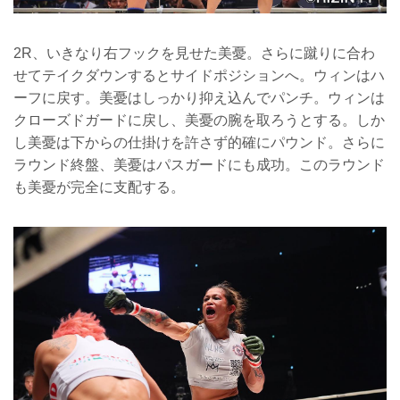
2R、いきなり右フックを見せた美憂。さらに蹴りに合わ
せてテイクダウンするとサイドポジションへ。ウィンはハ
ーフに戻す。美憂はしっかり抑え込んでパンチ。ウィンは
クローズドガードに戻し、美憂の腕を取ろうとする。しか
し美憂は下からの仕掛けを許さず的確にパウンド。さらに
ラウンド終盤、美憂はパスガードにも成功。このラウンド
も美憂が完全に支配する。