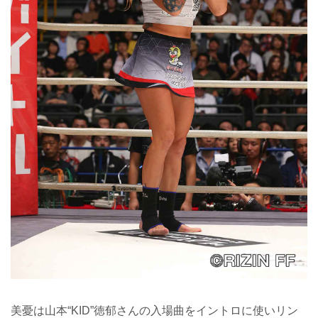
美憂は山本“KID”徳郁さんの入場曲をイントロに使いリン