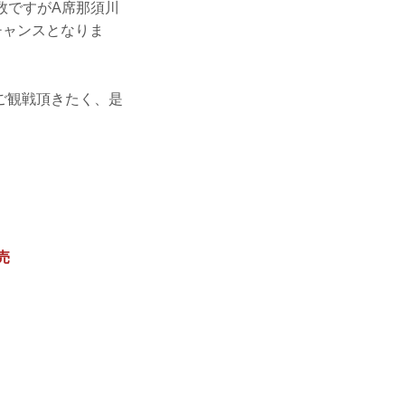
数ですがA席那須川
チャンスとなりま
でご観戦頂きたく、是
売