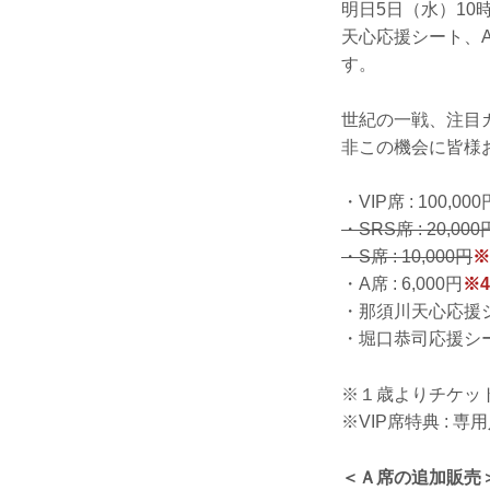
明日5日（水）10
天心応援シート、
す。
世紀の一戦、注目カ
非この機会に皆様
・VIP席 : 100,
・SRS席 : 20,000
・S席 : 10,000円
※
・A席 : 6,000円
※
・那須川天心応援シー
・堀口恭司応援シート
※１歳よりチケッ
※VIP席特典 :
＜Ａ席の追加販売