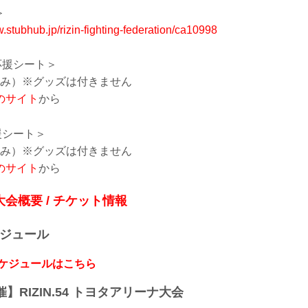
＞
w.stubhub.jp/rizin-fighting-federation/ca10998
応援シート＞
税込み）※グッズは付きません
のサイト
から
援シート＞
税込み）※グッズは付きません
のサイト
から
』大会概要 / チケット情報
ケジュール
スケジュールはこちら
開催】RIZIN.54 トヨタアリーナ大会