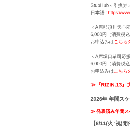
StubHub＜引換券
日本語 :
https://ww
＜A席那須川天心
6,000円（消費
お申込みは
こちら
＜A席堀口恭司応
6,000円（消費
お申込みは
こちら
≫『RIZIN.13
2026年 年間ス
≫ 発表済み年間
【8/11(火･祝)