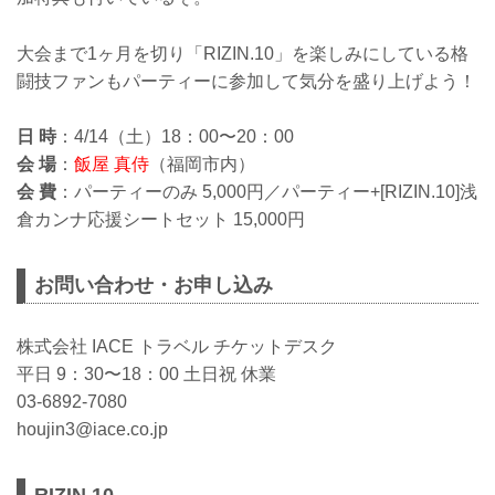
大会まで1ヶ月を切り「RIZIN.10」を楽しみにしている格
闘技ファンもパーティーに参加して気分を盛り上げよう！
日 時
：4/14（土）18：00〜20：00
会 場
：
飯屋 真侍
（福岡市内）
会 費
：パーティーのみ 5,000円／パーティー+[RIZIN.10]浅
倉カンナ応援シートセット 15,000円
お問い合わせ・お申し込み
株式会社 IACE トラベル チケットデスク
平日 9：30〜18：00 土日祝 休業
03-6892-7080
houjin3@iace.co.jp
RIZIN.10