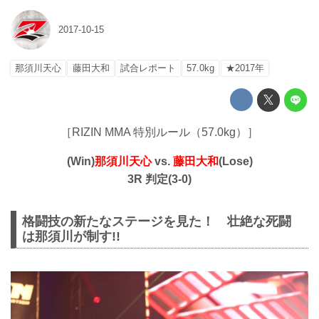
2017-10-15
那須川天心
藤田大和
試合レポート
57.0kg
★2017年
［RIZIN MMA 特別ルール（57.0kg）］
(Win)
那須川天心
vs.
藤田大和
(Lose)
3R 判定(3-0)
格闘技の新たなステージを見た！ 壮絶な死闘
は那須川が制す!!