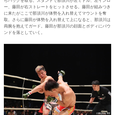
らバックを取る。スタンドで那須川が左ミドル、左インロ
ー、藤田が右ストレートをヒットさせる。藤田が組みつき
に来たがここで那須川が体勢を入れ替えてマウントを奪
取。さらに藤田が体勢を入れ替えて上になると、那須川は
両腕を抱えてガード。藤田が那須川の顔面とボディにパウ
ンドを落としていく。