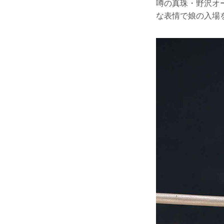
噂の真珠・野沢オ
な表情で娘の入場