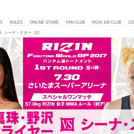
US
RULES
ONLINE STORE
FAN CLUB
RIZIN 100 CLUB
CO
第2試合 真珠・野沢オークライヤー VS. シーナ・スター（試合結果詳細）RIZIN FIGHTING WORLD GRAND-PRIX 2017 バンタム級トーナメント 1st ROUND -夏の陣-