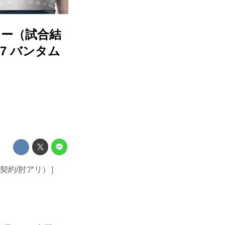
ター（試合結
017 バンタム
0kg契約/肘アリ）］