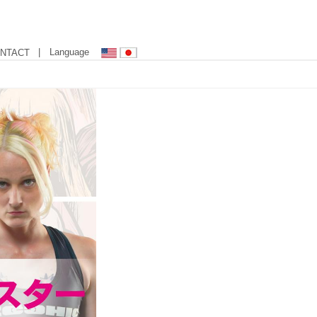
| Language
NTACT