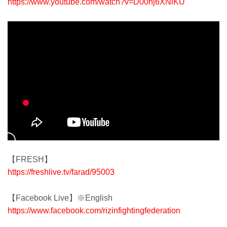
https://www.youtube.com/watch?v=D00nj6XNlKU
【FRESH】
https://freshlive.tv/farad/95003
【Facebook Live】※English
https://www.facebook.com/rizinfightingfederation