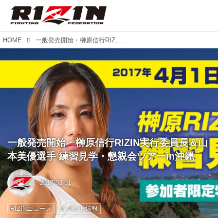
HOME
一般発売開始・榊原信行RIZIN実行委員長＆山本美優選手 練習見学・懇親会ツアーin沖縄
一般発売開始・榊原信行RIZIN実行委員長＆山
本美優選手 練習見学・懇親会ツアーin沖縄
2017-03-01
RIZINニュース
イベント情報