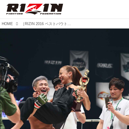
HOME
［RIZIN 2016 ベストバウト］才賀、北岡、村田、浅倉の舞台ウラ特集！