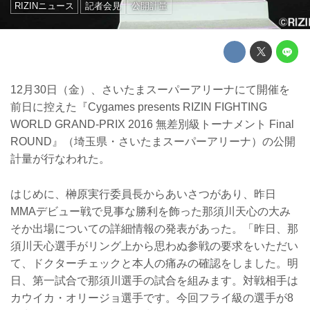
RIZINニュース
記者会見
公開計量
12月30日（金）、さいたまスーパーアリーナにて開催を
前日に控えた『Cygames presents RIZIN FIGHTING
WORLD GRAND-PRIX 2016 無差別級トーナメント Final
ROUND』（埼玉県・さいたまスーパーアリーナ）の公開
計量が行なわれた。
はじめに、榊原実行委員長からあいさつがあり、昨日
MMAデビュー戦で見事な勝利を飾った那須川天心の大み
そか出場についての詳細情報の発表があった。「昨日、那
須川天心選手がリング上から思わぬ参戦の要求をいただい
て、ドクターチェックと本人の痛みの確認をしました。明
日、第一試合で那須川選手の試合を組みます。対戦相手は
カウイカ・オリージョ選手です。今回フライ級の選手が8