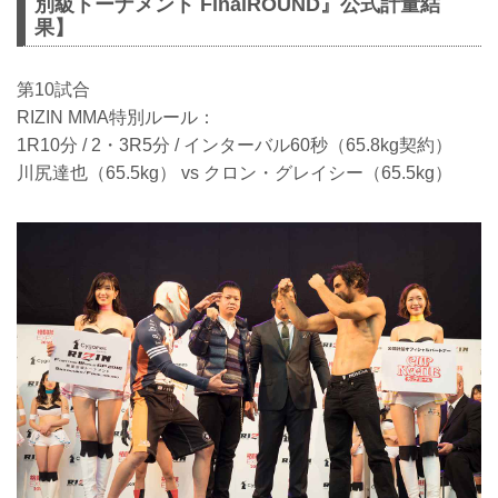
別級トーナメント FinalROUND』公式計量結
果】
第10試合
RIZIN MMA特別ルール：
1R10分 / 2・3R5分 / インターバル60秒（65.8kg契約）
川尻達也（65.5kg） vs クロン・グレイシー（65.5kg）