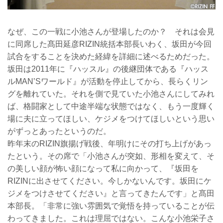
なぜ、この一戦に小池さんが登場したのか？ それは会見
に同席した髙田延彦RIZIN統括本部長いわく、坂田が今回
試合をすることを決めた経緯を詳細に述べるためだった。
坂田は2011年に『ハッスル』の後継団体である『ハッス
ルMAN’Sワールド』が活動を停止してから、長らくリン
グを離れていた。それを側で見ていた小池さんにしてみれ
ば、格闘家として中途半端な状態ではなく、もう一度輝く
場に夫に立ってほしい、ケジメをつけてほしいという思い
がずっとあったというのだ。
昨年末のRIZIN旗揚げ戦後、年明けにその打ち上げがあっ
たという。その席で「小池さんが突如、形相を変えて、そ
の美しい顔が怖い顔になって私に向かって、『坂田を
RIZINに出させてください。今しかないんです。坂田にケ
ジメをつけさせてください』と言ってきたんです」と髙田
本部長。「非常に強い雰囲気で覚悟を持っていることが伝
わってきました。これは理屈ではない。こんな小池栄子さ