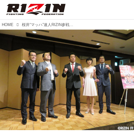
HOME
桜井“マッハ”速人RIZIN参戦！ 坂田亘と大晦日決戦！《詳細追加》