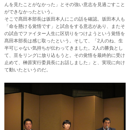
んを見たことがなかった」とその強い意志を見過ごすこと
ができなかったという。
そこで髙田本部長は坂田本人にこの話を確認。坂田本人も
「命を懸ける覚悟です」と試合をする意志があり、またそ
の試合でファイター人生に区切りをつけようという覚悟を
髙田本部長は感じ取ったという。そして、「2人のね、生
半可じゃない気持ちが伝わってきました。2人の勝負とし
て、亘をリングに放り込もうと。その覚悟を最終的に受け
止めて、榊原実行委員長にお話しました」と、実現に向け
て動いたというのだ。