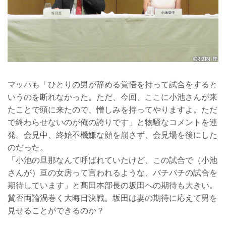
マッハも「ひとりの男が辞める覚悟を持って試合をすると
いうのを断れなかった。ただ、今回、ここに小池さんが来
たことで頭に来たので、憎しみを持ってやりますよ。ただ
で終わらせないのが俺の誇りです」と物騒なコメントを連
発。会見中、終始不機嫌な顔を崩さず、会見場を後にした
のだった。
「小池の旦那なんて呼ばれていたけど、この試合で（小池
さんが）亘の女房って言われるような、バチバチの試合を
期待しています」と髙田本部長の坂田への期待も大きい。
賛否両論渦巻く大晦日決戦。坂田は妻の期待に応えて男を
見せることができるのか？