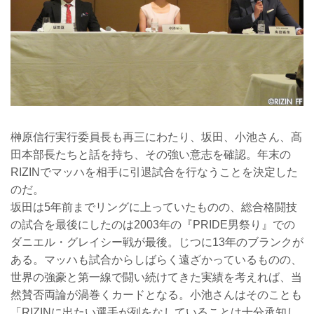
榊原信行実行委員長も再三にわたり、坂田、小池さん、髙
田本部長たちと話を持ち、その強い意志を確認。年末の
RIZINでマッハを相手に引退試合を行なうことを決定した
のだ。
坂田は5年前までリングに上っていたものの、総合格闘技
の試合を最後にしたのは2003年の『PRIDE男祭り』での
ダニエル・グレイシー戦が最後。じつに13年のブランクが
ある。マッハも試合からしばらく遠ざかっているものの、
世界の強豪と第一線で闘い続けてきた実績を考えれば、当
然賛否両論が渦巻くカードとなる。小池さんはそのことも
「RIZINに出たい選手が列をなしていることは十分承知し