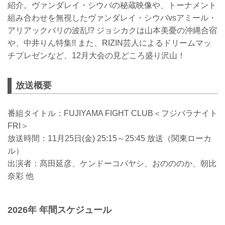
紹介。ヴァンダレイ・シウバの秘蔵映像や、トーナメント
組み合わせを無視したヴァンダレイ・シウバvsアミール・
アリアックバリの波乱!? ジョシカクは山本美憂の沖縄合宿
や、中井りん特集!! また、RIZIN芸人によるドリームマッ
チプレゼンなど、12月大会の見どころ盛り沢山！
放送概要
番組タイトル：FUJIYAMA FIGHT CLUB＜フジバラナイト
FRI＞
放送時間：11月25日(金) 25:15～25:45 放送（関東ローカ
ル）
出演者：髙田延彦、ケンドーコバヤシ、おのののか、朝比
奈彩 他
2026年 年間スケジュール