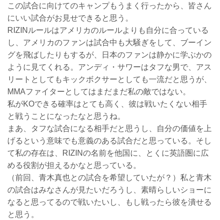
この試合に向けてのキャンプもうまく行ったから、皆さん
にいい試合がお見せできると思う。
RIZINルールはアメリカのルールよりも自分に合っている
し、アメリカのファンは試合中も大騒ぎをして、ブーイン
グを飛ばしたりもするが、日本のファンは静かに学ぶかの
ように見てくれる。アンディ・サワーはタフな男で、アス
リートとしてもキックボクサーとしても一流だと思うが、
MMAファイターとしてはまだまだ私の敵ではない。
私がKOできる確率はとても高く、彼は戦いたくない相手
と戦うことになったなと思うね。
まあ、タフな試合になる相手だと思うし、自分の価値を上
げるという意味でも意義のある試合だと思っている。そし
て私の存在は、RIZINの名前を他国に、とくに英語圏に広
める役割が担えるかなと思っている。
（前回、青木真也との試合を希望していたが？）私と青木
の試合はみなさんが見たいだろうし、素晴らしいショーに
なると思ってるので戦いたいし、もし戦ったら彼を潰せる
と思う。