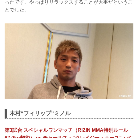
ったです。やっぱりリラックスすることが大事だというこ
とでした。
木村“フィリップ”ミノル
第3試合 スペシャルワンマッチ（RIZIN MMA特別ルール
67.0kg契約） vs チャールス・”クレイジー・ホース”・ベ