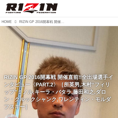
HOME
RIZIN GP 2016開幕戦 開催直前‼︎全出場選手インタビュー〈PART.2〉［所英男,木村“フィリップ”ミノル,キーラ・バタラ,藤田和之,ダロン・クルックシャンク,ワレンティン・モルダフスキー］
RIZIN GP 2016開幕戦 開催直前‼︎全出場選手イ
ンタビュー〈PART.2〉［所英男,木村“フィリ
ップ”ミノル,キーラ・バタラ,藤田和之,ダロ
ン・クルックシャンク,ワレンティン・モルダ
フスキー］