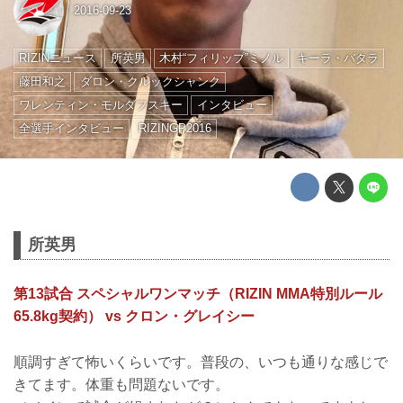
2016-09-23
RIZINニュース
所英男
木村“フィリップ”ミノル
キーラ・バタラ
藤田和之
ダロン・クルックシャンク
ワレンティン・モルダフスキー
インタビュー
全選手インタビュー
RIZINGP2016
所英男
第13試合 スペシャルワンマッチ（RIZIN MMA特別ルール
65.8kg契約） vs クロン・グレイシー
順調すぎて怖いくらいです。普段の、いつも通りな感じで
きてます。体重も問題ないです。