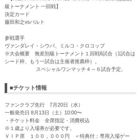
級トーナメント 一回戦】
決定カード
藤田和之vsバルト
参戦選手
ヴァンダレイ・シウバ、ミルコ・クロコップ
※大会概要 無差別級トーナメント１回戦6試合（1試合は
シード枠、もう一試合は主催者推薦枠）。
スペシャルワンマッチ４～６試合予定。
■チケット情報
ファンクラブ先行 7月20日（水）
一般発売日 8月13日（土）10:00〜
・チケット料金 全席指定・消費税込
※１歳より入場券が必要です。
ＶＩＰ席 １００，０００円 ＜特典付：専用入場ゲー