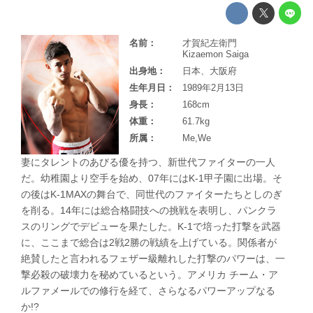
名前：
才賀紀左衛門
Kizaemon Saiga
出身地：
日本、大阪府
生年月日：
1989年2月13日
身長：
168cm
体重：
61.7kg
所属：
Me,We
妻にタレントのあびる優を持つ、新世代ファイターの一人
だ。幼稚園より空手を始め、07年にはK-1甲子園に出場。そ
の後はK-1MAXの舞台で、同世代のファイターたちとしのぎ
を削る。14年には総合格闘技への挑戦を表明し、パンクラ
スのリングでデビューを果たした。K-1で培った打撃を武器
に、ここまで総合は2戦2勝の戦績を上げている。関係者が
絶賛したと言われるフェザー級離れした打撃のパワーは、一
撃必殺の破壊力を秘めているという。アメリカ チーム・ア
ルファメールでの修行を経て、さらなるパワーアップなる
か!?