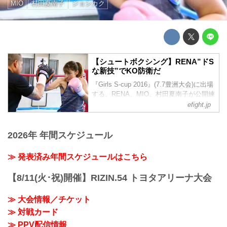
MIO
村田夏南子
ジョシカク
【シュートボクシング】RENA”ドS
な新技”でKO防衛だ
『Girls S-cup 2016』(7.7豊洲大会)に出場
する、RENA、MIO、村田夏南子が公開練
習を行った。
efight.jp
2026年 年間スケジュール
≫ 発表済み年間スケジュールはこちら
【8/11(火･祝)開催】RIZIN.54 トヨタアリーナ大会
≫ 大会情報／チケット
≫ 対戦カード
≫ PPV配信情報