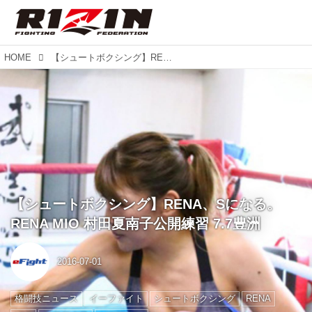
HOME
【シュートボクシング】RENA、Sになる。RENA MIO 村田夏南子公開練習 7.7豊洲
【シュートボクシング】RENA、Sになる。
RENA MIO 村田夏南子公開練習 7.7豊洲
2016-07-01
格闘技ニュース
イーファイト
シュートボクシング
RENA