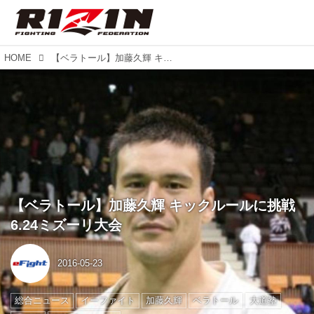
HOME
【ベラトール】加藤久輝 キックルールに挑戦 6.24ミズーリ大会
【ベラトール】加藤久輝 キックルールに挑戦
6.24ミズーリ大会
2016-05-23
総合ニュース
イーファイト
加藤久輝
ベラトール
大道塾