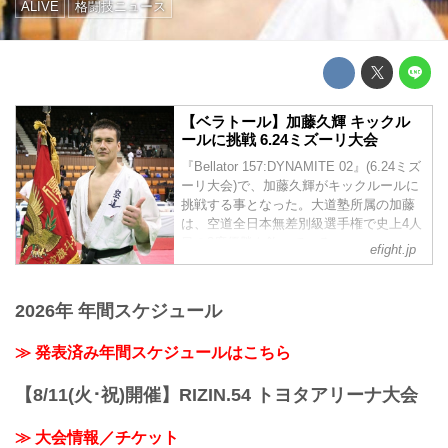
ALIVE
格闘技ニュース
【ベラトール】加藤久輝 キックル
ールに挑戦 6.24ミズーリ大会
『Bellator 157:DYNAMITE 02』(6.24ミズ
ーリ大会)で、加藤久輝がキックルールに
挑戦する事となった。大道塾所属の加藤
は、空道全日本無差別級選手権で史上4人
目の3度優勝を飾っている。
efight.jp
2026年 年間スケジュール
≫ 発表済み年間スケジュールはこちら
【8/11(火･祝)開催】RIZIN.54 トヨタアリーナ大会
≫ 大会情報／チケット