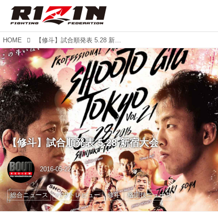
HOME
【修斗】試合順発表 5.28 新宿大会
【修斗】試合順発表 5.28 新宿大会
2016-05-22
総合ニュース
バウトレビュー
修斗
格闘技ニュース