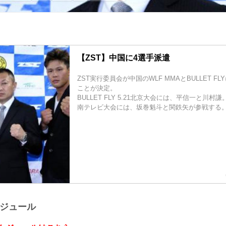
【ZST】中国に4選手派遣
ZST実行委員会が中国のWLF MMAとBULLET F
ことが決定。
BULLET FLY 5.21北京大会には、平信一と川村謙。W
南テレビ大会には、坂巻魁斗と関鉄矢が参戦する
ケジュール