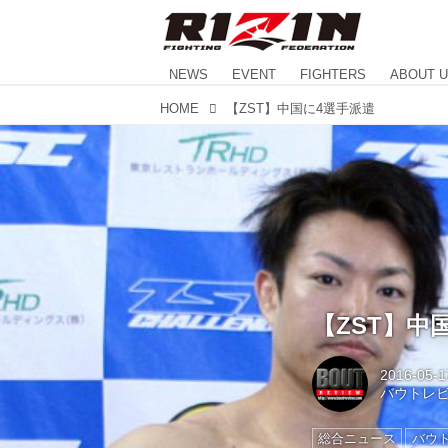
NEWS
EVENT
FIGHTERS
ABOUT 
HOME
【ZST】中国に4選手派遣
【ZST】中
2016-05-1
バウトレ
総合ニュース
バウ