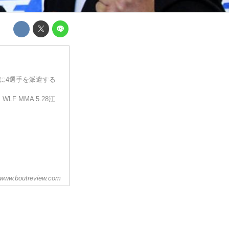
LYに4選手を派遣する
LF MMA 5.28江
。
www.boutreview.com