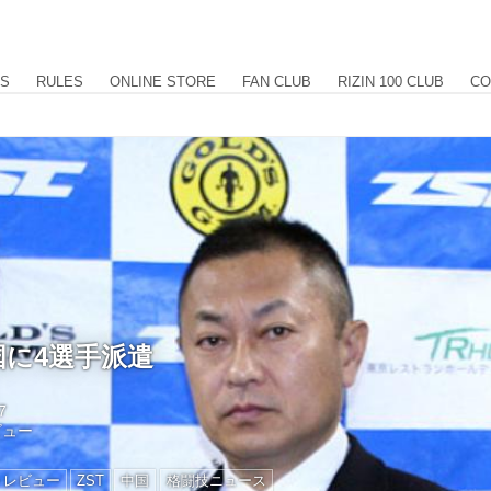
US
RULES
ONLINE STORE
FAN CLUB
RIZIN 100 CLUB
CO
国に4選手派遣
7
ビュー
トレビュー
ZST
中国
格闘技ニュース