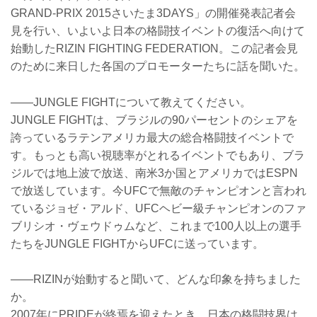
GRAND-PRIX 2015さいたま3DAYS」の開催発表記者会
見を行い、いよいよ日本の格闘技イベントの復活へ向けて
始動したRIZIN FIGHTING FEDERATION。この記者会見
のために来日した各国のプロモーターたちに話を聞いた。
――JUNGLE FIGHTについて教えてください。
JUNGLE FIGHTは、ブラジルの90パーセントのシェアを
誇っているラテンアメリカ最大の総合格闘技イベントで
す。もっとも高い視聴率がとれるイベントでもあり、ブラ
ジルでは地上波で放送、南米3か国とアメリカではESPN
で放送しています。今UFCで無敵のチャンピオンと言われ
ているジョゼ・アルド、UFCヘビー級チャンピオンのファ
ブリシオ・ヴェウドゥムなど、これまで100人以上の選手
たちをJUNGLE FIGHTからUFCに送っています。
――RIZINが始動すると聞いて、どんな印象を持ちました
か。
2007年にPRIDEが終焉を迎えたとき、日本の格闘技界は