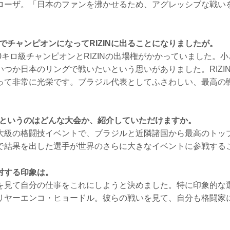
ローザ。「日本のファンを沸かせるため、アグレッシブな戦い
GHTでチャンピオンになってRIZINに出ることになりましたが。
0キロ級チャンピオンとRIZINの出場権がかかっていました。小さ
いつか日本のリングで戦いたいという思いがありました。RIZI
って非常に光栄です。ブラジル代表としてふさわしい、最高の
IGHTというのはどんな大会か、紹介していただけますか。
大級の格闘技イベントで、ブラジルと近隣諸国から最高のトッ
で結果を出した選手が世界のさらに大きなイベントに参戦する
対する印象は。
を見て自分の仕事をこれにしようと決めました。特に印象的な
リヤーエンコ・ヒョードル。彼らの戦いを見て、自分も格闘家