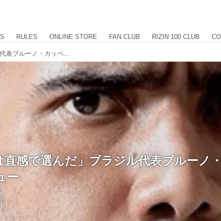
US
RULES
ONLINE STORE
FAN CLUB
RIZIN 100 CLUB
CO
「対戦相手は直感で選んだ」ブラジル代表ブルーノ・カッペローザインタビュー
は直感で選んだ」ブラジル代表ブルーノ
ュー
4