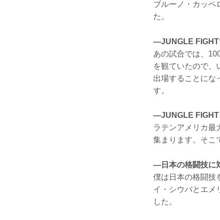
ブルーノ・カッペ
た。
—JUNGLE FI
あの試合では、10
を観ていたので、
出場することにな
す。
—JUNGLE F
ラテンアメリカ最
集まります。そこ
—日本の格闘技に
僕は日本の格闘技
イ・シウバとエメ
した。