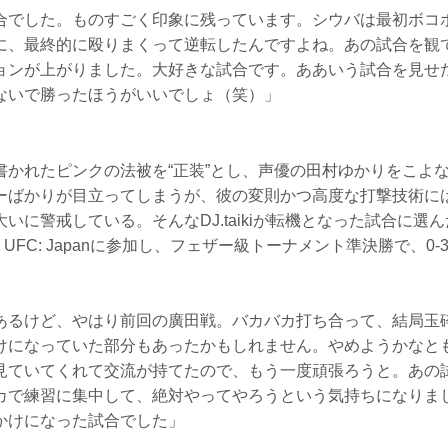
合でした。ものすごく印象に残っています。シウバは最初ボコ
に、最終的に殴りまくって逆転したんですよね。あの試合を観
ョンが上がりました。大好きな試合です。ああいう試合を見せ
ないで勝ったほうがいいでしょ（笑）」
かれたピンクの法被を“正装”とし、声優の田村ゆかりをこよなく愛す
ーばかりが目立ってしまうが、彼の変則かつ高度な打撃技術に
いに警戒している。そんなDJ.taikiが転機となった試合に選
to UFC: Japanに参加し、フェザー級トーナメント準決勝で、0
あるけど、やはり前回の廣田戦。バカバカ打ち合って、結局玉
けになっていた部分もあったかもしれません。やめようかなと
見ていてくれて交流が持てたので、もう一度頑張ろうと。あの
カで練習に集中して、絶対やってやろうという気持ちになりま
かけになった試合でした」