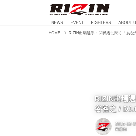
NEWS
EVENT
FIGHTERS
ABOUT 
HOME
RIZIN出
谷裕之 / DJ.t
2015-12-1
RIZIN