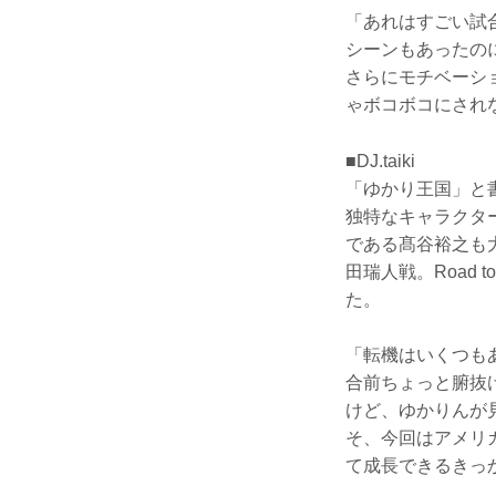
「あれはすごい試
シーンもあったの
さらにモチベーシ
ゃボコボコにされ
■DJ.taiki
「ゆかり王国」と書
独特なキャラクタ
である髙谷裕之も大
田瑞人戦。Road 
た。
「転機はいくつも
合前ちょっと腑抜
けど、ゆかりんが
そ、今回はアメリ
て成長できるきっ