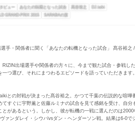
タビュー
あなたの転機となった試合
髙谷裕之
DJ.taiki
LD GRAND-PRIX 2015
SARABAの宴
、RIZIN出場選手や関係者の方々に、今まで観た試合・参戦し
を一つ選び、それにまつわるエピソードを語っていただきます
DJ.taikiとの対戦が決まった髙谷裕之。かつて千葉の伝説的な喧
めてすぐに宇野薫と佐藤ルミナの試合を見て感銘を受け、自分
とがあるという。しかし、彼が転機の一戦に選んだのは2000年
12のヴァンダレイ・シウバvsダン・ヘンダーソン戦。結果は6-0