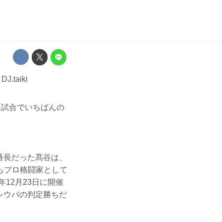
た試合でいちばんの
。
嘩番長だった髙谷は、
もプロ格闘家として
12月23日に開催
でシウバの判定勝ちだ