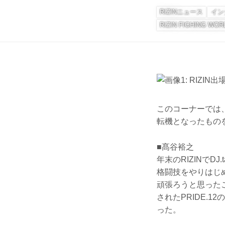
RIZINニュース
イン
RIZIN FIGHING WOR
このコーナーでは
転機となったもの
■髙谷裕之
年末のRIZINで
格闘技をやりはじ
頑張ろうと思ったこ
されたPRIDE.
った。