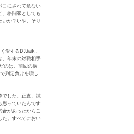
ボコにされて危ない
て、格闘家としても
たいか？いや、そり
るDJ.taiki。
は、年末の対戦相手
んだのは、前回の廣
-3で判定負けを喫し
砕でした。正直、試
も思っていたんです
試合があったからこ
した。すべてにおい