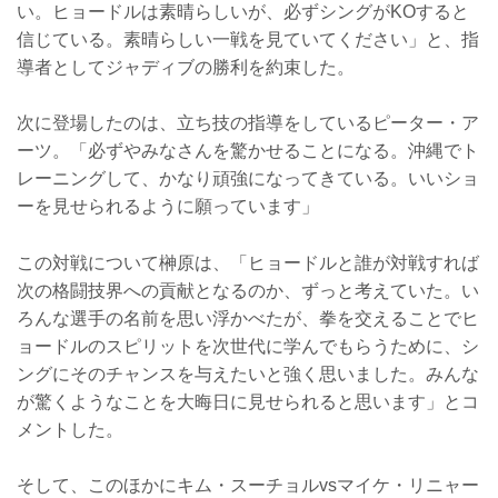
い。ヒョードルは素晴らしいが、必ずシングがKOすると
信じている。素晴らしい一戦を見ていてください」と、指
導者としてジャディブの勝利を約束した。
次に登場したのは、立ち技の指導をしているピーター・ア
ーツ。「必ずやみなさんを驚かせることになる。沖縄でト
レーニングして、かなり頑強になってきている。いいショ
ーを見せられるように願っています」
この対戦について榊原は、「ヒョードルと誰が対戦すれば
次の格闘技界への貢献となるのか、ずっと考えていた。い
ろんな選手の名前を思い浮かべたが、拳を交えることでヒ
ョードルのスピリットを次世代に学んでもらうために、シ
ングにそのチャンスを与えたいと強く思いました。みんな
が驚くようなことを大晦日に見せられると思います」とコ
メントした。
そして、このほかにキム・スーチョルvsマイケ・リニャー