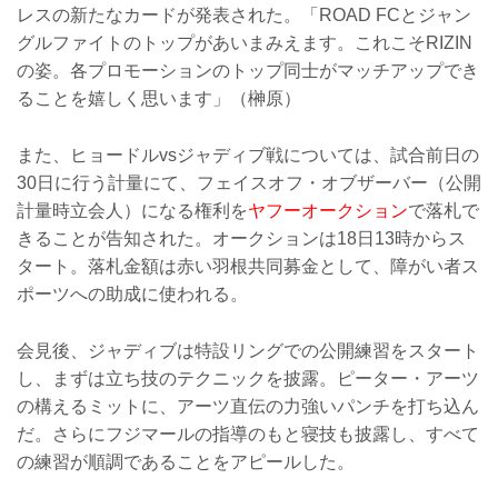
レスの新たなカードが発表された。「ROAD FCとジャン
グルファイトのトップがあいまみえます。これこそRIZIN
の姿。各プロモーションのトップ同士がマッチアップでき
ることを嬉しく思います」（榊原）
また、ヒョードルvsジャディブ戦については、試合前日の
30日に行う計量にて、フェイスオフ・オブザーバー（公開
計量時立会人）になる権利を
ヤフーオークション
で落札で
きることが告知された。オークションは18日13時からス
タート。落札金額は赤い羽根共同募金として、障がい者ス
ポーツへの助成に使われる。
会見後、ジャディブは特設リングでの公開練習をスタート
し、まずは立ち技のテクニックを披露。ピーター・アーツ
の構えるミットに、アーツ直伝の力強いパンチを打ち込ん
だ。さらにフジマールの指導のもと寝技も披露し、すべて
の練習が順調であることをアピールした。