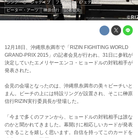
シング・心・ジャディブ
フジマール・フェデリコ
ピーター・アーツ
榊原信行
記者会見
12月18日、沖縄県糸満市で「RIZIN FIGHITING WORLD
GRAND-PRIX 2015」の記者会見が行われ、31日に参戦が
決定していたエメリヤーエンコ・ヒョードルの対戦相手が
発表された。
会見の会場となったのは、沖縄県糸満市の美々ビーチいと
まん。ビーチの上には特設リングが設置され、そこに榊原
信行RIZIN実行委員長が登場した。
「今まで多くのファンから、ヒョードルの対戦相手は誰な
のかと聞かれてきました。幕開けに相応しいカードが発表
できることを嬉しく思います。自信を持ってこのカードを